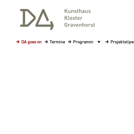
DA goes on
Termine
Programm
Projektstip