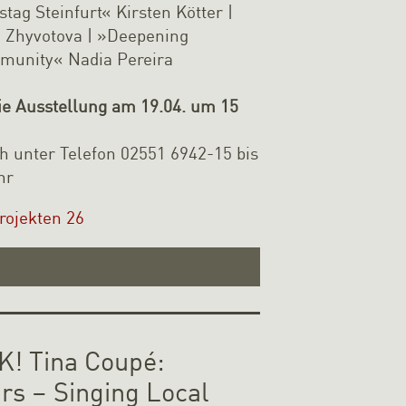
stag Steinfurt« Kirsten Kötter |
 Zhyvotova | »Deepening
munity« Nadia Pereira
ie Ausstellung am 19.04. um 15
h unter Telefon 02551 6942-15 bis
hr
rojekten 26
! Tina Coupé:
s – Singing Local