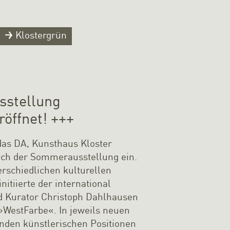
Klostergrün
stellung
öffnet! +++
das DA, Kunsthaus Kloster
ch der Sommerausstellung ein.
erschiedlichen kulturellen
nitiierte der international
d Kurator Christoph Dahlhausen
»WestFarbe«. In jeweils neuen
enden künstlerischen Positionen