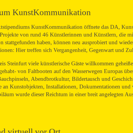
ndium KunstKommunikation
ktstipendiums KunstKommunikation öffnete das DA, Kunst
Projekte von rund 46 Künstlerinnen und Künstlern, die mit
on stattgefunden haben, können neu ausprobiert und wie
ionen: Hier treffen sich Vergangenheit, Gegenwart und Zu
is Steinfurt viele künstlerische Gäste willkommen gehei
ilgehabt- von Faltbooten auf den Wasserwegen Europas üb
auchpinseln, Abendbrotkultur, Bildertausch und Geschich
e an Kunstobjekten, Installationen, Dokumentationen und 
äum wurde dieser Reichtum in einer breit angelegten Auss
 virtuell vor Ort