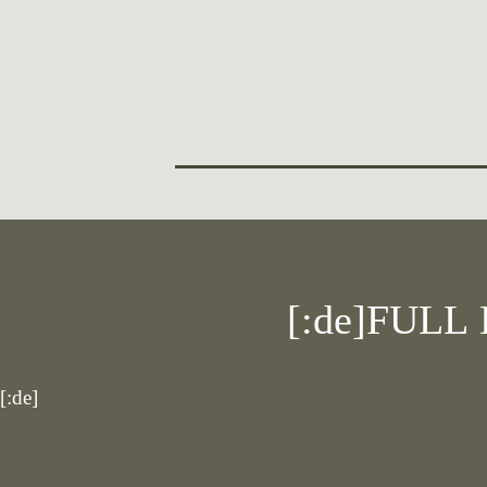
[:de]FULL 
[:de]