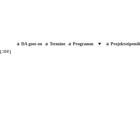
DA goes on
Termine
Programm
Projektstipend
[:de]