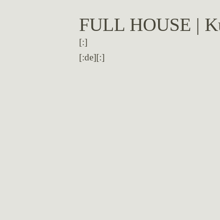
FULL HOUSE | Kun
[:]
[:de]
[:]