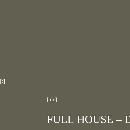
[:]
[:de]
FULL HOUSE – Die