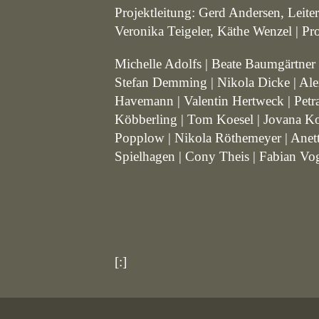
Projektleitung: Gerd Andersen, Leit
Veronika Teigeler, Käthe Wenzel | Proj
Michelle Adolfs | Beate Baumgärtner |
Stefan Demming | Nikola Dicke | Alexa
Havemann | Valentin Hertweck | Petra
Köbberling | Tom Koesel | Jovana Kom
Popplow | Nikola Röthemeyer | Anette
Spielhagen | Cony Theis | Fabian Vo
[:]