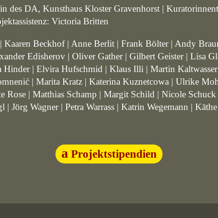
erin des DA, Kunsthaus Kloster Gravenhorst | Kuratorinne
ektassistenz: Victoria Britten
 Kaaren Beckhof | Anne Berlit | Frank Bölter | Andy Braune
nder Edisherov | Oliver Gather | Gilbert Geister | Lisa Gl
 Hinder | Elvira Hufschmid | Klaus Illi | Martin Kaltwasse
nenić | Marita Kratz | Katerina Kuznetcowa | Ulrike Mohr 
 Rose | Matthias Schamp | Margit Schild | Nicole Schuck |
gl | Jörg Wagner | Petra Warrass | Katrin Wegemann | Kät
Projektstipendien