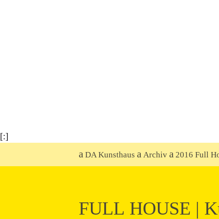
[:]
DA Kunsthaus
Archiv
2016 Full H
FULL HOUSE | Ku