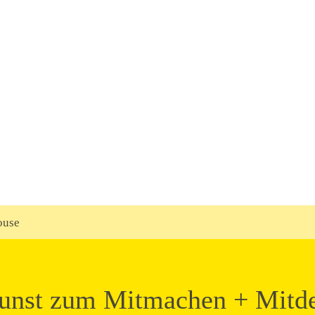
ouse
nst zum Mitmachen + Mitd