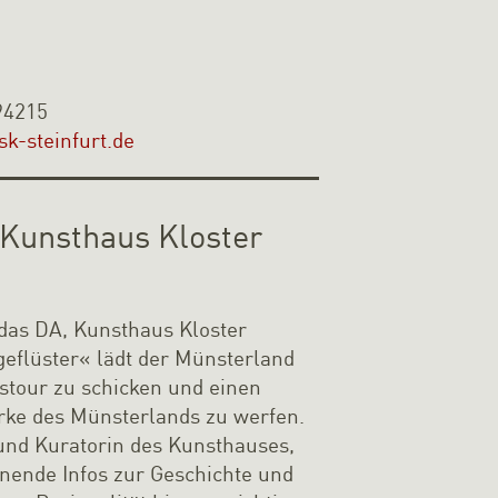
94215
k-steinfurt.de
 Kunsthaus Kloster
 das DA, Kunsthaus Kloster
geflüster« lädt der Münsterland
gstour zu schicken und einen
erke des Münsterlands zu werfen.
n und Kuratorin des Kunsthauses,
nnende Infos zur Geschichte und