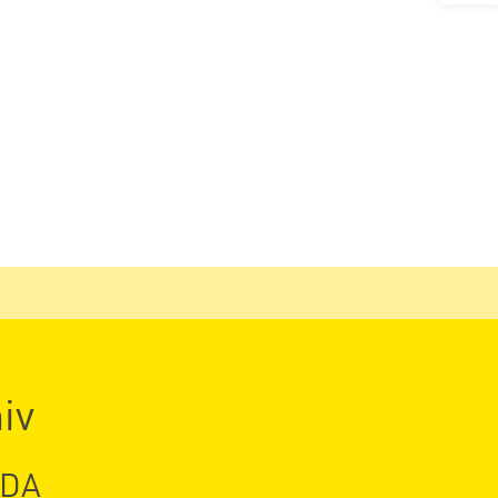
iv
 DA