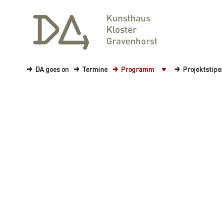
DA goes on
Termine
Programm
Projektstip