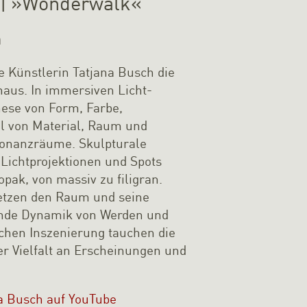
t | »Wonderwalk«
h
e Künstlerin Tatjana Busch die
aus. In immersiven Licht-
hese von Form, Farbe,
l von Material, Raum und
esonanzräume. Skulpturale
 Lichtprojektionen und Spots
pak, von massiv zu filigran.
setzen den Raum und seine
ende Dynamik von Werden und
chen Inszenierung tauchen die
r Vielfalt an Erscheinungen und
a Busch auf YouTube