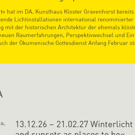
t« hat im DA, Kunsthaus Kloster Gravenhorst bereits T
nde Lichtinstallationen international renommierter
og mit der historischen Architektur der ehemals klö
 neuen Raumerfahrungen, Perspektivwechsel und Eint
 auch der Ökumenische Gottesdienst Anfang Februar sta
A
13.12.26 – 21.02.27 Winterlicht
and sunsets as places to be«