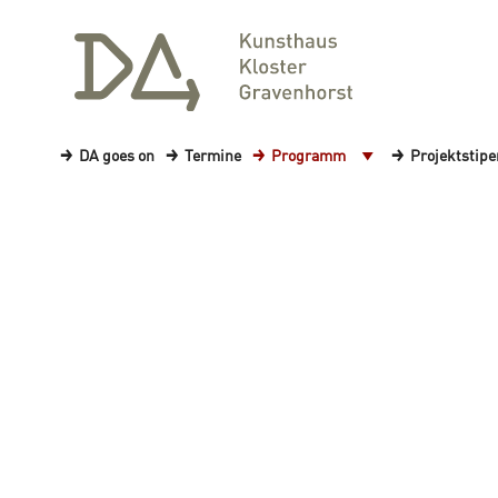
DA goes on
Termine
Programm
Projektstip