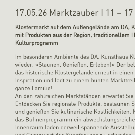
17.05.26 Marktzauber | 11 – 17
Klostermarkt auf dem Außengelände am DA, K
mit Produkten aus der Region, traditionelle
Kulturprogramm
Im besonderen Ambiente des DA, Kunsthaus Klo
wieder: »Staunen, Genießen, Erleben!« Der be
das historische Klostergelände erneut in einen
Inspiration und lädt zu einem bunten Markttreib
ganze Familie!
An den zahlreichen Marktständen erwartet Sie 
Entdecken Sie regionale Produkte, bestaunen 
und genießen Sie kulinarische Köstlichkeiten.
das Bühnenprogramm ein abwechslungsreiches 
Innenraum laden derweil spannende Ausstellun
und Gegenwart des Kunsthauses zu erkunden.