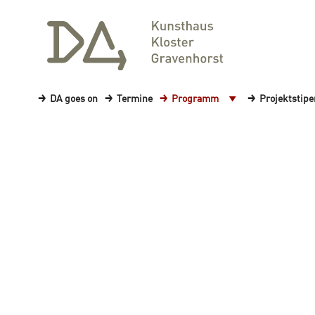
DA goes on
Termine
Programm
Projektstip