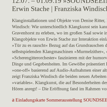
12.07. – 01.09.19 »SOUNDSEEING
Erwin Stache | Franziska Windisc
Klanginstallationen und Objekte von Denise Ritter,
Windisch: Wie unterschiedlich Klangkunst sein kan
Gravenhorst zu erleben, wo im großen Saal sowie 
Klangobjekte von Erwin Stache zur Interaktion einl
»Tür zu es rauscht« Bezug auf das Grundrauschen 
selbstspielenden Klangmaschinen »Murmelzither«,
»Scherengitterorchester« faszinieren mit der humorv
Dinge und Gegebenheiten. Im Gewölbe präsentiert D
»one-off« basierend auf Audio-Aufnahmen einer al
zeigt Franziska Windisch die beiden neuen Arbeite
»variables«. Klangkunst, die auf Besonderheiten de
Hören anregt! – Die Eröffnung fand im Rahmen vo
Einladungskarte Sommerausstellung SOUNDSE