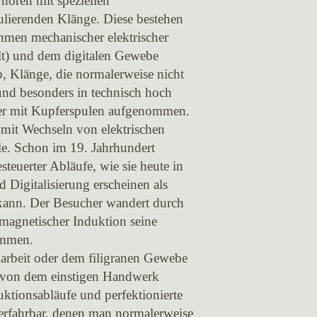
hören mit speziellen
ulierenden Klänge. Diese bestehen
ahmen mechanischer elektrischer
) und dem digitalen Gewebe
, Klänge, die normalerweise nicht
und besonders in technisch hoch
rer mit Kupferspulen aufgenommen.
mit Wechseln von elektrischen
e. Schon im 19. Jahrhundert
euerter Abläufe, wie sie heute in
nd Digitalisierung erscheinen als
kann. Der Besucher wandert durch
 magnetischer Induktion seine
ammen.
darbeit oder dem filigranen Gewebe
er von dem einstigen Handwerk
duktionsabläufe und perfektionierte
rfahrbar, denen man normalerweise