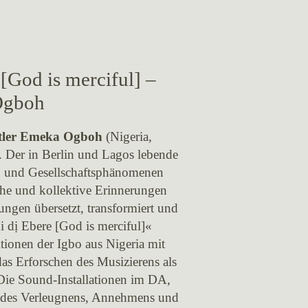
[God is merciful] –
Ogboh
tler Emeka Ogboh
(Nigeria,
. Der in Berlin und Lagos lebende
ten und Gesellschaftsphänomenen
iche und kollektive Erinnerungen
ungen übersetzt, transformiert und
 dị Ebere [God is merciful]«
ionen der Igbo aus Nigeria mit
as Erforschen des Musizierens als
Die Sound-Installationen im DA,
 des Verleugnens, Annehmens und