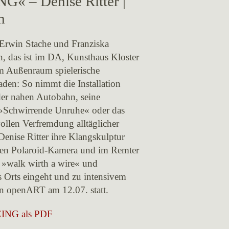
« – Denise Ritter |
h
 Erwin Stache und Franziska
n, das ist im DA, Kunsthaus Kloster
im Außenraum spielerische
aden: So nimmt die Installation
der nahen Autobahn, seine
 »Schwirrende Unruhe« oder das
ollen Verfremdung alltäglicher
enise Ritter ihre Klangskulptur
ten Polaroid-Kamera und im Remter
n »walk wirth a wire« und
s Orts eingeht und zu intensivem
n openART am 12.07. statt.
EING als PDF