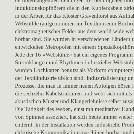
herunterhängenden Leitungen frei herumgehen und 
Induktionskopfhörern die in den Kupferkabeln zirk
in der Arbeit für das Kloster Gravenhorst aus Aufn
Webstühle (aufgenommen im Textilmuseum Bocholt
elektromagnetischer Felder aus dem world wide web
hörbar sind. Sie wurden in verschiedenen Ländern 
entwickelten Metropolen mit einem Spezialkopfhö
Jede der 16 »Webstühle« hat ein eigenes Programm 
Stromklängen und Rhythmen industrieller Webstühl
wurden Lochkarten benutzt als Vorform computergest
der Textilindustrie üblich sind. Industrialisierung u
Prozesse, die man in immer neuen Abfolgen hören 
die sechzehn Kabelstrukturen und webt sich mittels
akustischen Muster und Klangerlebnisse selbst zus
Die Tätigkeit des Weben, einst mit meditativer Han
von Spinnen assoziiert, hat sich heute immer weit
entfernt. In der Installation werden industrielle Pro
elektrische Kommunikationsmaschinen hörbar und e