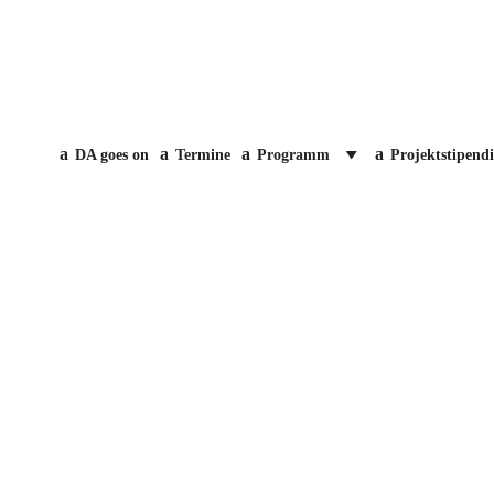
DA goes on
Termine
Programm
Projektstipend