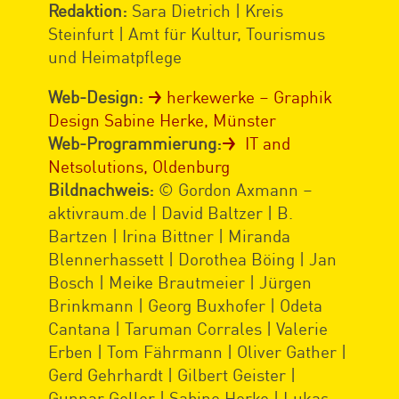
Redaktion:
Sara Dietrich | Kreis
Steinfurt | Amt für Kultur, Tourismus
und Heimatpflege
Web-Design:
herkewerke – Graphik
Design Sabine Herke, Münster
Web-Programmierung:
IT and
Netsolutions, Oldenburg
Bildnachweis:
© Gordon Axmann –
aktivraum.de | David Baltzer | B.
Bartzen | Irina Bittner | Miranda
Blennerhassett | Dorothea Böing | Jan
Bosch | Meike Brautmeier | Jürgen
Brinkmann | Georg Buxhofer | Odeta
Cantana | Taruman Corrales | Valerie
Erben | Tom Fährmann | Oliver Gather |
Gerd Gehrhardt | Gilbert Geister |
Gunnar Geller | Sabine Herke | Lukas