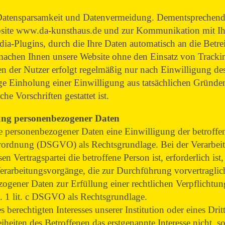
 Datensparsamkeit und Datenvermeidung. Dementsprechend
ebsite www.da-kunsthaus.de und zur Kommunikation mit I
dia-Plugins, durch die Ihre Daten automatisch an die Betre
achen Ihnen unsere Website ohne den Einsatz von Trackin
n der Nutzer erfolgt regelmäßig nur nach Einwilligung des
ige Einholung einer Einwilligung aus tatsächlichen Gründen
he Vorschriften gestattet ist.
tung personenbezogener Daten
 personenbezogener Daten eine Einwilligung der betroffen
erordnung (DSGVO) als Rechtsgrundlage. Bei der Verarbe
sen Vertragspartei die betroffene Person ist, erforderlich is
Verarbeitungsvorgänge, die zur Durchführung vorvertragli
gener Daten zur Erfüllung einer rechtlichen Verpflichtung 
bs. 1 lit. c DSGVO als Rechtsgrundlage.
s berechtigten Interesses unserer Institution oder eines Dri
heiten des Betroffenen das erstgenannte Interesse nicht, so