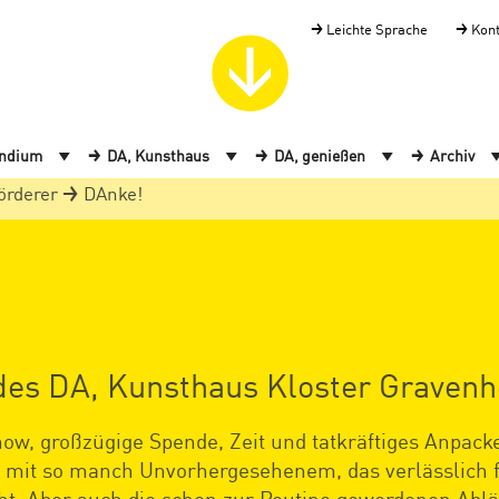
Leichte Sprache
Kon
endium
DA, Kunsthaus
DA, genießen
Archiv
örderer
DAnke!
des DA, Kunsthaus Kloster Gravenh
ow, großzügige Spende, Zeit und tatkräftiges Anpack
eg mit so manch Unvorhergesehenem, das verlässlich 
t. Aber auch die schon zur Routine gewordenen Ablä