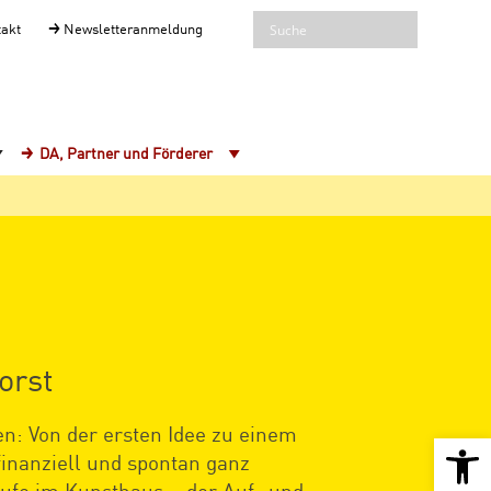
takt
Newsletteranmeldung
DA, Partner und Förderer
orst
en: Von der ersten Idee zu einem
Open 
finanziell und spontan ganz
ufe im Kunsthaus – der Auf- und