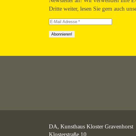
Newsletter an! Wir verwenden Ihre E-
Dritte weiter, lesen Sie gern auch uns
E-
Mail
Adresse
*
DA, Kunsthaus Kloster Gravenhorst
Klosterstraße 10