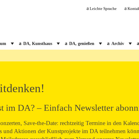
Leichte Sprache
Konta
ium
DA, Kunsthaus
DA, genießen
Archiv
g
itdenken!
st im DA? – Einfach Newsletter abonn
zerten, Save-the-Date: rechtzeitig Termine in den Kalend
s und Aktionen der Kunstprojekte im DA teilnehmen könne