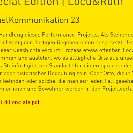
ecial Edition | Locu&Ruth
nstKommunikation 23
ie Handlung dieses Performance-Projekts. Als Stehend
ichzeitig den dortigen Gegebenheiten ausgesetzt. Jed
dieser Geschichte wird im Prozess etwas offenbar. 
kommen und ausloten, wo es alltägliche Orte aus uns
s Steinfurt gibt, um Standorte für ein entsprechend
 oder historischer Bedeutung sein. Oder Orte, die in 
n befinden oder solche, die man auf jeden Fall geseh
hnerinnen und Bewohner werden in den Projektverlau
 Edition« als pdf