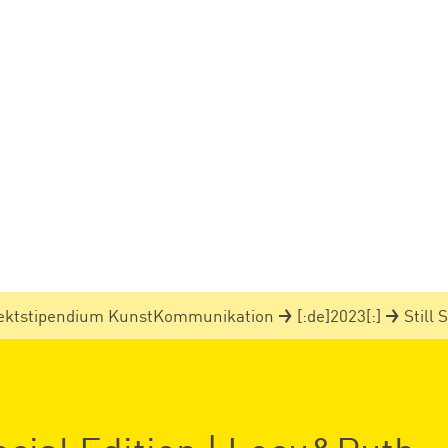
jektstipendium KunstKommunikation
[:de]2023[:]
Still 