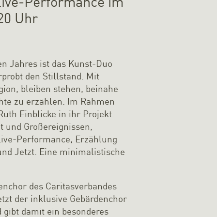
 Live-Performance im
20 Uhr
en Jahres ist das Kunst-Duo
robt den Stillstand. Mit
gion, bleiben stehen, beinahe
chte zu erzählen. Im Rahmen
th Einblicke in ihr Projekt.
t und Großereignissen,
d Live-Performance, Erzählung
und Jetzt. Eine minimalistische
denchor des Caritasverbandes
etzt der inklusive Gebärdenchor
 gibt damit ein besonderes