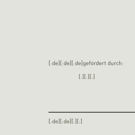
[:de][:de][:de]gefördert durch:
[:][:][:]
[:de][:de]
[:][:]