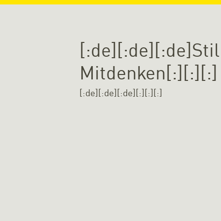
[:de][:de][:de]St
Mitdenken[:][:][:]
[:de][:de][:de]
[:][:][:]