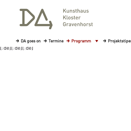
DA goes on
Termine
Programm
Projektstip
[:de][:de][:de]