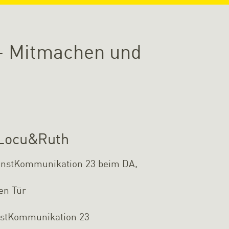
n – Mitmachen und
| Locu&Ruth
KunstKommunikation 23 beim DA,
en Tür
nstKommunikation 23