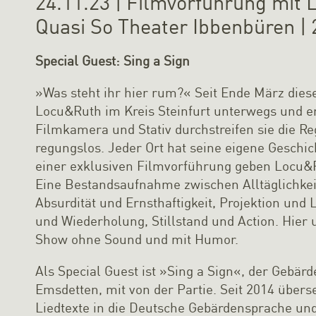
24.11.23 | Filmvorführung mit
Quasi So Theater Ibbenbüren | 
Special Guest: Sing a Sign
»Was steht ihr hier rum?« Seit Ende März dies
Locu&Ruth im Kreis Steinfurt unterwegs und erp
Filmkamera und Stativ durchstreifen sie die Re
regungslos. Jeder Ort hat seine eigene Geschi
einer exklusiven Filmvorführung geben Locu&Ru
Eine Bestandsaufnahme zwischen Alltäglichkei
Absurdität und Ernsthaftigkeit, Projektion un
und Wiederholung, Stillstand und Action. Hier 
Show ohne Sound und mit Humor.
Als Special Guest ist »Sing a Sign«, der Gebär
Emsdetten, mit von der Partie. Seit 2014 übers
Liedtexte in die Deutsche Gebärdensprache und