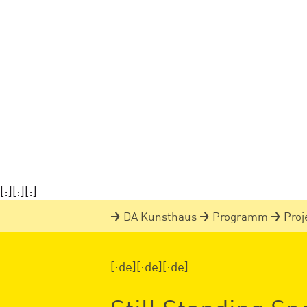
[:][:][:]
DA Kunsthaus
Programm
Pro
[:de][:de][:de]