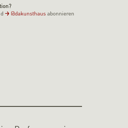
tion?
nd
@dakunsthaus
abonnieren