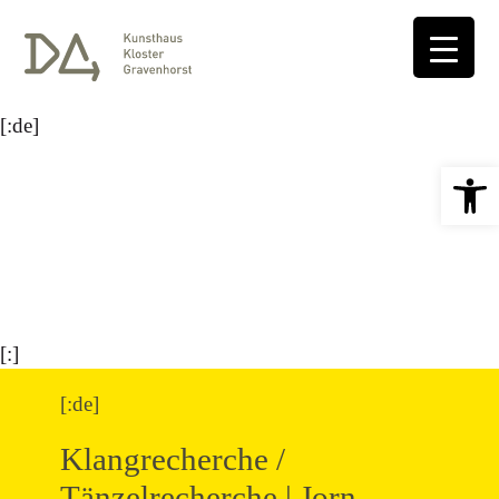
[:de]
Open 
[:]
[:de]
Klangrecherche /
Tänzelrecherche | Jorn