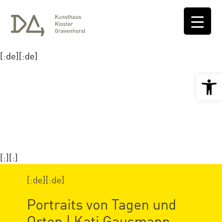
[:de][:de]
Open 
[:][:]
[:de][:de]
Portraits von Tagen und
Orten | Kati Gausmann