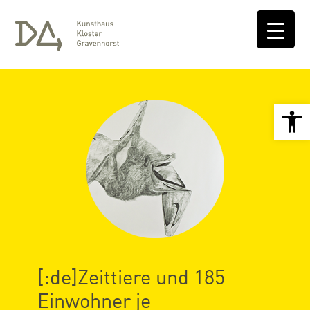
Open 
[:de]Zeittiere und 185
Einwohner je