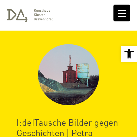
Open 
[:de]Tausche Bilder gegen
Geschichten | Petra