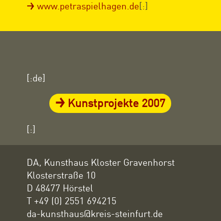
www.petraspielhagen.de
[:]
[:de]
Kunstprojekte 2007
[:]
DA, Kunsthaus Kloster Gravenhorst
Klosterstraße 10
D 48477 Hörstel
T +49 (0) 2551 694215
da-kunsthaus@kreis-steinfurt.de