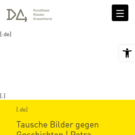
[:de]
Open 
[:]
[:de]
Tausche Bilder gegen
Geschichten | Petra