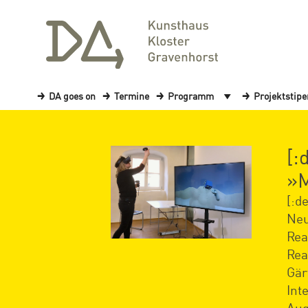
DA goes on
Termine
Programm
Projektstip
[:
»M
[:d
Neu
Rea
Rea
Gär
Int
Aug