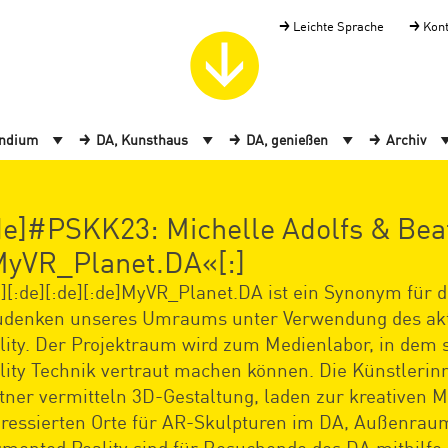
Leichte Sprache
Kon
endium
DA, Kunsthaus
DA, genießen
Archiv
de]#PSKK23: Michelle Adolfs & Bea
yVR_Planet.DA«[:]
e][:de][:de][:de]MyVR_Planet.DA ist ein Synonym für 
denken unseres Umraums unter Verwendung des aktu
lity. Der Projektraum wird zum Medienlabor, in dem 
lity Technik vertraut machen können. Die Künstlerin
tner vermitteln 3D-Gestaltung, laden zur kreativen M
eressierten Orte für AR-Skulpturen im DA, Außenrau
mented Reality sind für Besuchende des DA mithilfe