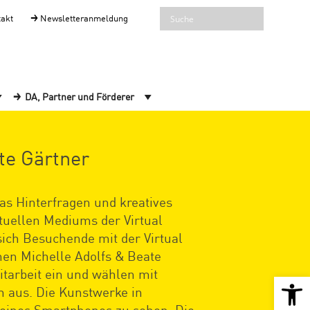
takt
Newsletteranmeldung
DA, Partner und Förderer
te Gärtner
das Hinterfragen und kreatives
ellen Mediums der Virtual
sich Besuchende mit der Virtual
nen Michelle Adolfs & Beate
itarbeit ein und wählen mit
Open 
m aus. Die Kunstwerke in
 eines Smartphones zu sehen. Die