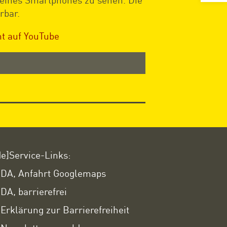
rbar.
t auf YouTube
de]Service-Links:
DA, Anfahrt Googlemaps
DA, barrierefrei
Erklärung zur Barrierefreiheit