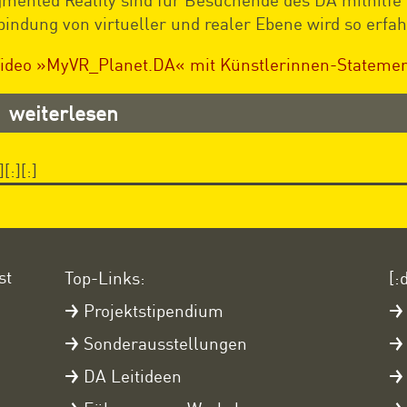
bindung von virtueller und realer Ebene wird so erfah
ideo »MyVR_Planet.DA« mit Künstlerinnen-Statemen
weiterlesen
][:][:]
st
Top-Links:
[:
Projektstipendium
Sonderausstellungen
DA Leitideen