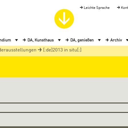
Leichte Sprache
Kon
endium
DA, Kunsthaus
DA, genießen
Archiv
derausstellungen
[:de]2013 in situ[:]