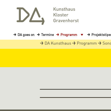
DA goes on
Termine
Programm
Projektstip
DA Kunsthaus
Programm
Son