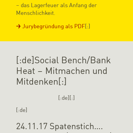
– das Lagerfeuer als Anfang der
Menschlichkeit.
Jurybegründung als PDF
[:]
[:de]Social Bench/Bank
Heat – Mitmachen und
Mitdenken[:]
[:de]
[:]
[:de]
24.11.17 Spatenstich….