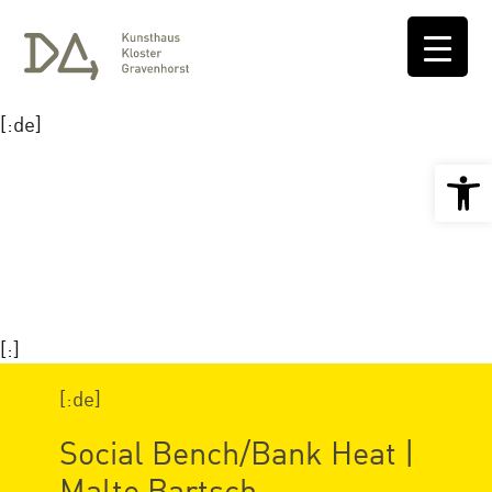
[:de]
Open 
[:]
[:de]
Social Bench/Bank Heat |
Malte Bartsch