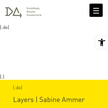
[:de]
Open 
[:]
[:de]
Layers | Sabine Ammer