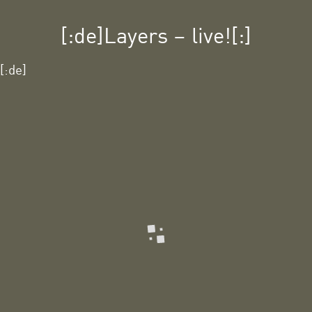
[:de]Layers – live![:]
[:de]