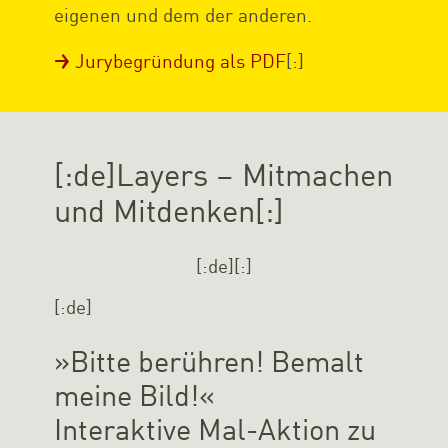
eigenen und dem der anderen.
Jurybegründung als PDF
[:]
[:de]Layers – Mitmachen
und Mitdenken[:]
[:de]
[:]
[:de]
»Bitte berühren! Bemalt
meine Bild!«
Interaktive Mal-Aktion zu