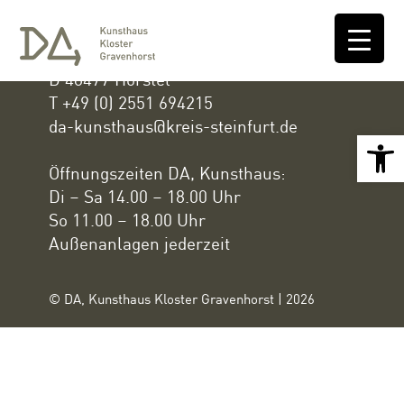
DA, Kunsthaus Kloster Gravenhorst
Klosterstraße 10
D 48477 Hörstel
T +49 (0) 2551 694215
da-kunsthaus@kreis-steinfurt.de
Open 
Öffnungszeiten DA, Kunsthaus:
Di – Sa 14.00 – 18.00 Uhr
So 11.00 – 18.00 Uhr
Außenanlagen jederzeit
© DA, Kunsthaus Kloster Gravenhorst | 2026