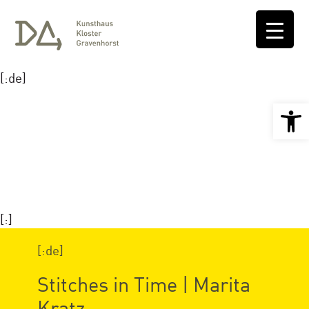
[:de]
Open 
[:]
[:de]
Stitches in Time | Marita
Kratz