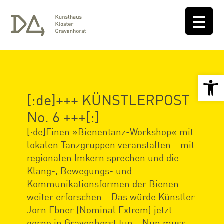
Open 
[:de]+++ KÜNSTLERPOST
No. 6 +++[:]
[:de]Einen »Bienentanz-Workshop« mit
lokalen Tanzgruppen veranstalten… mit
regionalen Imkern sprechen und die
Klang-, Bewegungs- und
Kommunikationsformen der Bienen
weiter erforschen… Das würde Künstler
Jorn Ebner (Nominal Extrem) jetzt
gerne in Gravenhorst tun… Nun muss