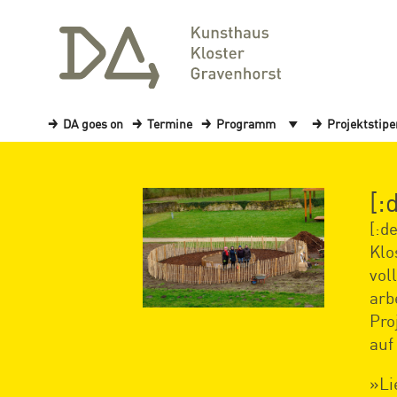
DA goes on
Termine
Programm
Projektstip
[:
[:d
Klo
vol
arb
Pro
auf
»Li