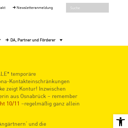
takt
Newsletteranmeldung
DA, Partner und Förderer
NALE* temporäre
rona-Kontakteinschränkungen
ke zeigt Kontur! Inzwischen
hnerin aus Osnabrück – remember
cht 10/11
–regelmäßig ganz allein
Open 
Angärtnern‘ und die