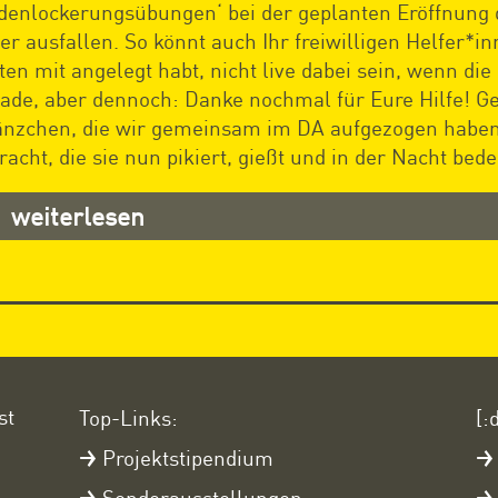
denlockerungsübungen‘ bei der geplanten Eröffnun
der ausfallen. So könnt auch Ihr freiwilligen Helfer*i
ten mit angelegt habt, nicht live dabei sein, wenn di
ade, aber dennoch: Danke nochmal für Eure Hilfe! Ge
änzchen, die wir gemeinsam im DA aufgezogen haben
racht, die sie nun pikiert, gießt und in der Nacht bed
weiterlesen
st
Top-Links:
[:
Projektstipendium
Sonderausstellungen