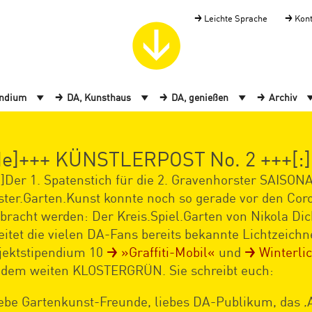
Leichte Sprache
Kon
endium
DA, Kunsthaus
DA, genießen
Archiv
de]+++ KÜNSTLERPOST No. 2 +++[:]
e]Der 1. Spatenstich für die 2. Gravenhorster SAISO
ster.Garten.Kunst konnte noch so gerade vor den Co
lbracht werden: Der Kreis.Spiel.Garten von Nikola Dic
eitet die vielen DA-Fans bereits bekannte Lichtzeic
jektstipendium 10
»Graffiti-Mobil«
und
Winterli
 dem weiten KLOSTERGRÜN. Sie schreibt euch:
ebe Gartenkunst-Freunde, liebes DA-Publikum, das ‚