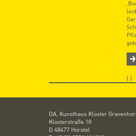
‚Bo
lei
Gar
Sch
Pfl
geb
[:]
DA, Kunsthaus Kloster Gravenhor
Klosterstraße 10
D 48477 Hörstel