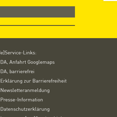
de]Service-Links:
DA, Anfahrt Googlemaps
DA, barrierefrei
Erklärung zur Barrierefreiheit
Newsletteranmeldung
Presse-Information
Datenschutzerklärung