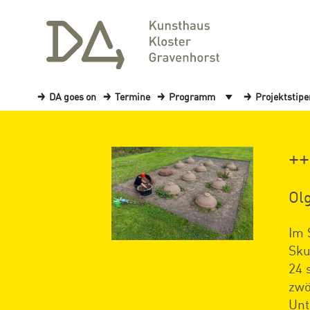
DA goes on
Termine
Programm
Projektstip
++
Ol
Im 
Sku
24 
zwö
Unt