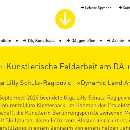
Leichte Sprache
Kon
endium
DA, Kunsthaus
DA, genießen
Archiv
+ Künstlerische Feldarbeit am DA 
ga Lilly Schulz-Ragipovic | »Dynamic Land A
September 2024 beendete Olga Lilly Schulz-Ragipovic
lpturenfeld im Klosterpark. Im Rahmen des Projekt
schafft die Künstlerin Berührungspunkte zwischen M
lf Skulpturen, deren Form vom Kloster inspiriert ist, 
erstützung in einem Zeitraum von einem halben Jahr