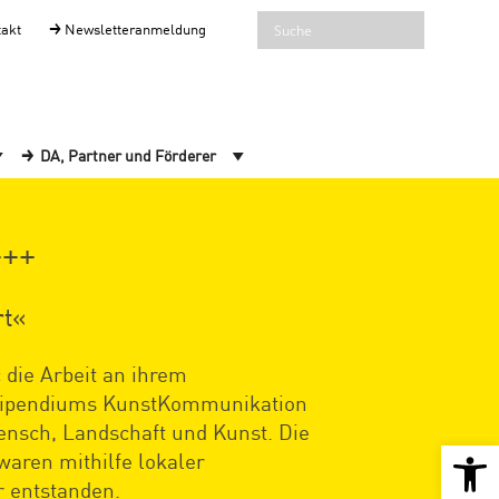
takt
Newsletteranmeldung
DA, Partner und Förderer
+++
rt«
 die Arbeit an ihrem
stipendiums KunstKommunikation
ensch, Landschaft und Kunst. Die
Open 
waren mithilfe lokaler
 entstanden.