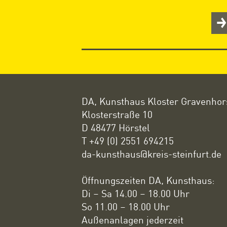
DA, Kunsthaus Kloster Gravenhor
Klosterstraße 10
D 48477 Hörstel
T +49 (0) 2551 694215
da-kunsthaus@kreis-steinfurt.de
Öffnungszeiten DA, Kunsthaus:
Di – Sa 14.00 – 18.00 Uhr
So 11.00 – 18.00 Uhr
Außenanlagen jederzeit