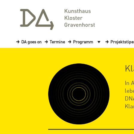
DA goes on
Termine
Programm
Projektstip
Kl
In 
leb
DNA
Kla