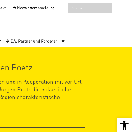
takt
Newsletteranmeldung
DA, Partner und Förderer
gen Poëtz
n und in Kooperation mit vor Ort
ürgen Poëtz die »akustische
Region charakteristische
Open 