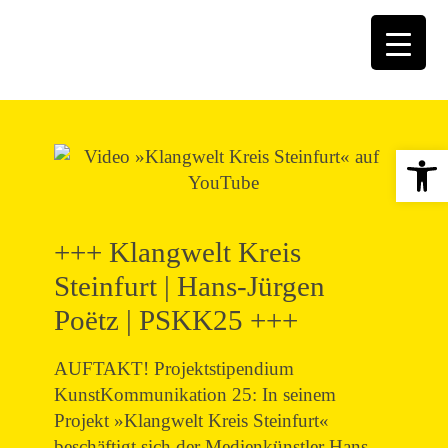
Open 
+++ Klangwelt Kreis
Steinfurt | Hans-Jürgen
Poëtz | PSKK25 +++
AUFTAKT! Projektstipendium
KunstKommunikation 25: In seinem
Projekt »Klangwelt Kreis Steinfurt«
beschäftigt sich der Medienkünstler Hans-