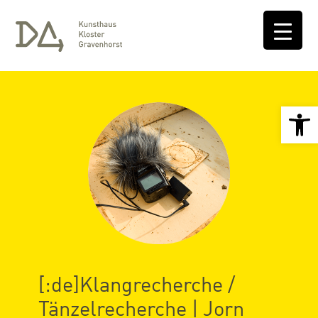
Open 
[:de]Klangrecherche /
Tänzelrecherche | Jorn