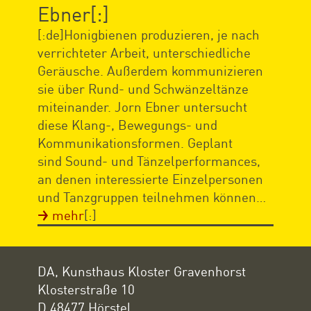
Ebner[:]
[:de]Honigbienen produzieren, je nach
verrichteter Arbeit, unterschiedliche
Geräusche. Außerdem kommunizieren
sie über Rund- und Schwänzeltänze
miteinander. Jorn Ebner untersucht
diese Klang-, Bewegungs- und
Kommunikationsformen. Geplant
sind Sound- und Tänzelperformances,
an denen interessierte Einzelpersonen
und Tanzgruppen teilnehmen können…
mehr
[:]
DA, Kunsthaus Kloster Gravenhorst
Klosterstraße 10
D 48477 Hörstel