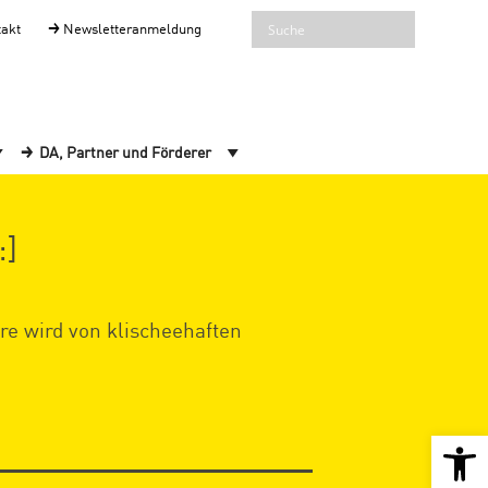
takt
Newsletteranmeldung
DA, Partner und Förderer
:]
nre wird von klischeehaften
Open 