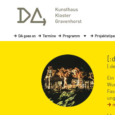
DA goes on
Termine
Programm
Projektstip
[:
[:de
Ein
Wun
Fas
ung