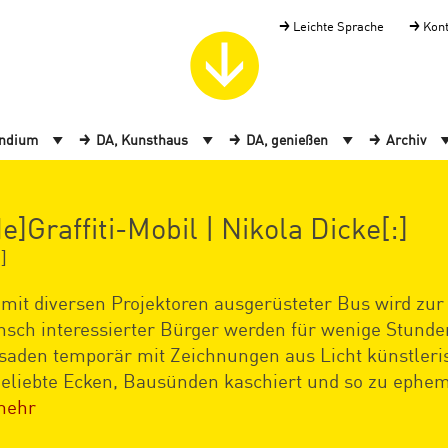
Leichte Sprache
Kon
endium
DA, Kunsthaus
DA, genießen
Archiv
de]Graffiti-Mobil | Nikola Dicke[:]
]
 mit diversen Projektoren ausgerüsteter Bus wird zur 
sch interessierter Bürger werden für wenige Stunde
saden temporär mit Zeichnungen aus Licht künstleris
eliebte Ecken, Bausünden kaschiert und so zu ephe
mehr