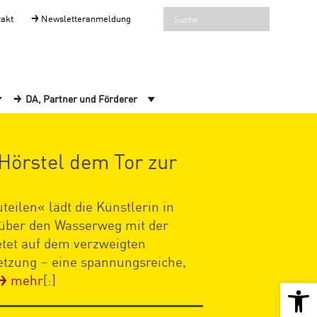
takt
Newsletteranmeldung
DA, Partner und Förderer
Hörstel dem Tor zur
teilen« lädt die Künstlerin in
 über den Wasserweg mit der
etet auf dem verzweigten
etzung – eine spannungsreiche,
mehr
[:]
Open 