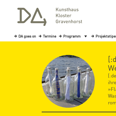
DA goes on
Termine
Programm
Projektstip
[:
We
[:d
ihr
»Fl
Was
rom