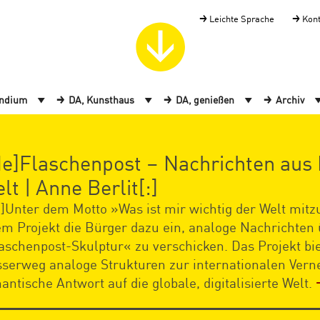
Leichte Sprache
Kon
endium
DA, Kunsthaus
DA, genießen
Archiv
de]Flaschenpost – Nachrichten aus 
lt | Anne Berlit[:]
e]Unter dem Motto »Was ist mir wichtig der Welt mitzu
em Projekt die Bürger dazu ein, analoge Nachrichten
aschenpost-Skulptur« zu verschicken. Das Projekt bi
serweg analoge Strukturen zur internationalen Vern
antische Antwort auf die globale, digitalisierte Welt.