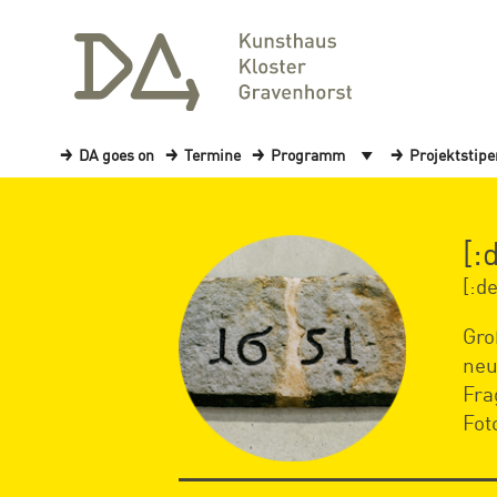
DA goes on
Termine
Programm
Projektstip
[:
[:de
Gro
neu
Fra
Fot