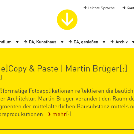
Leichte Sprache
Kon
endium
DA, Kunsthaus
DA, genießen
Archiv
de]Copy & Paste | Martin Brüger[:]
]
ßformatige Fotoapplikationen reflektieren die baulic
er Architektur. Martin Brüger verändert den Raum d
gmenten der mittelalterlichen Bausubstanz mittels o
oreprodukutionen.
mehr
[:]