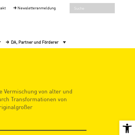
takt
Newsletteranmeldung
DA, Partner und Förderer
he Vermischung von alter und
urch Transformationen von
riginalgroßer
Open 