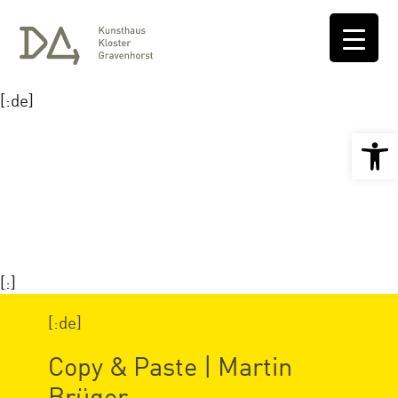
[:de]
Open 
[:]
[:de]
Copy & Paste | Martin
Brüger