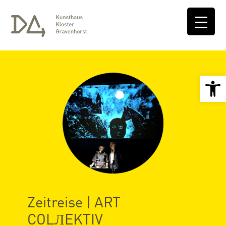
Open 
Zeitreise | ART
COLЛEKTIV