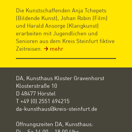
Die Kunstschaffenden Anja Tchepets
(Bildende Kunst), Johan Robin (Film)
und Harald Ansorge (Klangkunst)
erarbeiten mit Jugendlichen und
Senioren aus dem Kreis Steinfurt fiktive
Zeitreisen.
mehr
DA, Kunsthaus Kloster Gravenhorst
Klosterstraße 10
D 48477 Hörstel
T +49 (0) 2551 694215
da-kunsthaus@kreis-steinfurt.de
Öffnungszeiten DA, Kunsthaus:
Di – Sa 14.00 – 18.00 Uhr