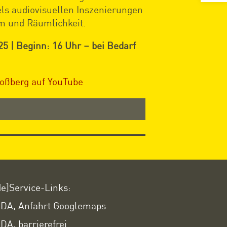
ls audiovisuellen Inszenierungen
m und Räumlichkeit.
25 | Beginn: 16 Uhr – bei Bedarf
Roßberg auf YouTube
de]Service-Links:
DA, Anfahrt Googlemaps
DA, barrierefrei