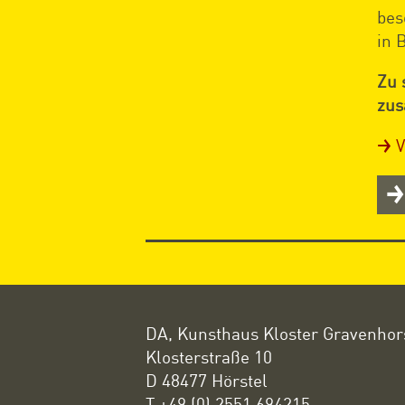
bes
in 
Zu 
zus
V
DA, Kunsthaus Kloster Gravenhor
Klosterstraße 10
D 48477 Hörstel
T +49 (0) 2551 694215