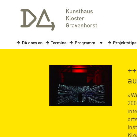
DA goes on
Termine
Programm
Projektstip
++
au
»Wi
200
int
ort
Ins
Klo