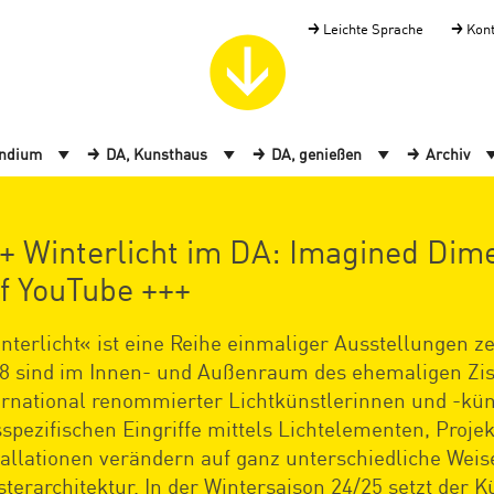
Leichte Sprache
Kon
endium
DA, Kunsthaus
DA, genießen
Archiv
+ Winterlicht im DA: Imagined Dim
f YouTube +++
nterlicht« ist eine Reihe einmaliger Ausstellungen ze
8 sind im Innen- und Außenraum des ehemaligen Zis
ernational renommierter Lichtkünstlerinnen und -küns
sspezifischen Eingriffe mittels Lichtelementen, Proj
tallationen verändern auf ganz unterschiedliche Weise
sterarchitektur. In der Wintersaison 24/25 setzt der 