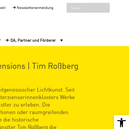
takt
Newsletteranmeldung
DA, Partner und Förderer
ensions | Tim Roßberg
itgenössischer Lichtkunst. Seit
terzienserinnenklosters Werke
tler zu erleben. Die
ektionen oder raumgreifenden
Open 
 die historische
Künstler Tim Roßberg die