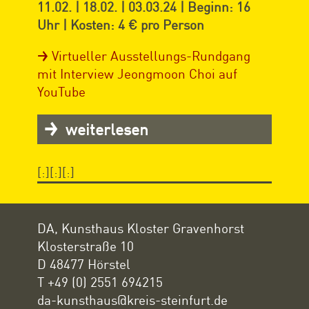
11.02. | 18.02. | 03.03.24 | Beginn: 16
Uhr | Kosten: 4 € pro Person
Virtueller Ausstellungs-Rundgang
mit Interview Jeongmoon Choi auf
YouTube
weiterlesen
[:][:][:]
DA, Kunsthaus Kloster Gravenhorst
Klosterstraße 10
D 48477 Hörstel
T +49 (0) 2551 694215
da-kunsthaus@kreis-steinfurt.de