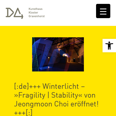
Open 
[:de]+++ Winterlicht –
»Fragility | Stability« von
Jeongmoon Choi eröffnet!
+++[:]