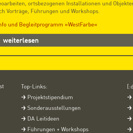
eoarbeiten, ortsbezogenen Installationen und Objekte
ch Vorträge, Führungen und Workshops.
nfo und Begleitprogramm »WestFarbe«
weiterlesen
st
Top-Links:
[:
Projektstipendium
Sonderausstellungen
DA Leitideen
Führungen + Workshops