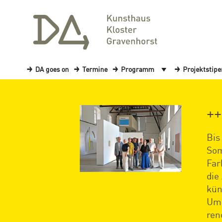
DA goes on
Termine
Programm
Projektstip
++
Bis
Som
Far
die
kün
Umg
ren