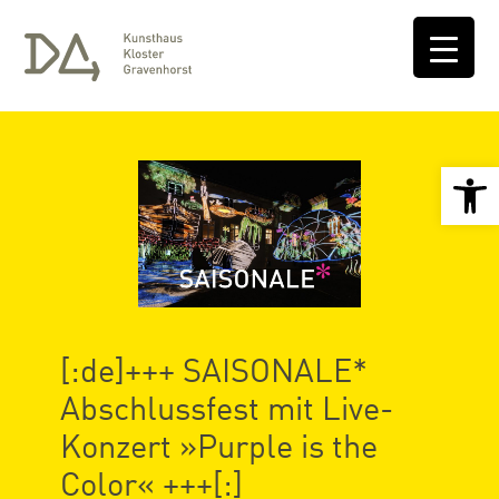
Open 
[:de]+++ SAISONALE*
Abschlussfest mit Live-
Konzert »Purple is the
Color« +++[:]