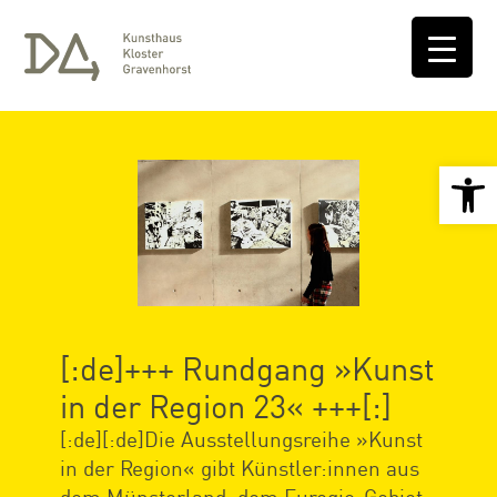
Open 
[:de]+++ Rundgang »Kunst
in der Region 23« +++[:]
[:de][:de]Die Ausstellungsreihe »Kunst
in der Region« gibt Künstler:innen aus
dem Münsterland, dem Euregio-Gebiet