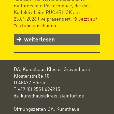
multimediale Performance, die das
Kollektiv beim RÜCKBLICK am
23.01.2026 live präsentiert.
Jetzt auf
YouTube anschauen!
weiterlesen
DA, Kunsthaus Kloster Gravenhorst
Klosterstraße 10
D 48477 Hörstel
T +49 (0) 2551 694215
da-kunsthaus@kreis-steinfurt.de
Öffnungszeiten DA, Kunsthaus: