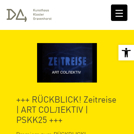
Open 
+++ RÜCKBLICK! Zeitreise
| ART COLЛEKTIV |
PSKK25 +++