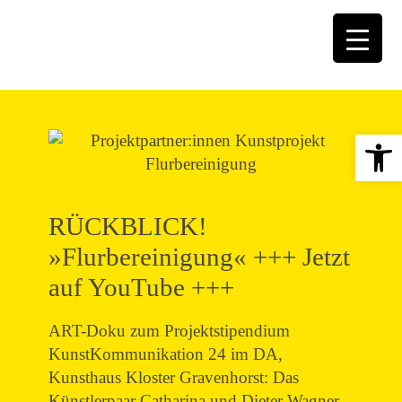
Open 
RÜCKBLICK!
»Flurbereinigung« +++ Jetzt
auf YouTube +++
ART-Doku zum Projektstipendium
KunstKommunikation 24 im DA,
Kunsthaus Kloster Gravenhorst: Das
Künstlerpaar Catharina und Dieter Wagner