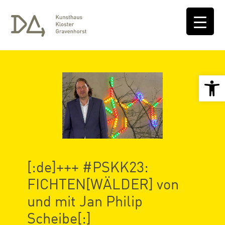
Open 
[:de]+++ #PSKK23:
FICHTEN[WÄLDER] von
und mit Jan Philip
Scheibe[:]