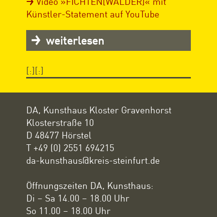
Video »FICHTEN[WÄLDER]« mit
Künstler-Statement auf YouTube
weiterlesen
[:][:]
DA, Kunsthaus Kloster Gravenhorst
Klosterstraße 10
D 48477 Hörstel
T +49 (0) 2551 694215
da-kunsthaus@kreis-steinfurt.de
Öffnungszeiten DA, Kunsthaus:
Di – Sa 14.00 – 18.00 Uhr
So 11.00 – 18.00 Uhr