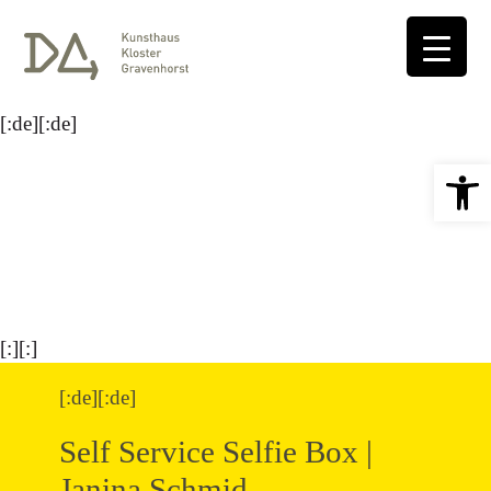
[:de][:de]
Open 
[:][:]
[:de][:de]
Self Service Selfie Box |
Janina Schmid