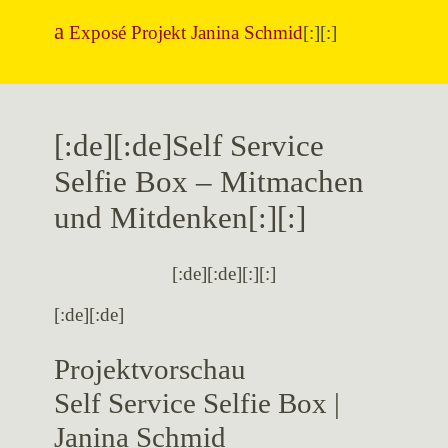
Exposé Projekt Janina Schmid
[:][:]
[:de][:de]Self Service
Selfie Box – Mitmachen
und Mitdenken[:][:]
[:de][:de]
[:][:]
[:de][:de]
Projektvorschau
Self Service Selfie Box |
Janina Schmid