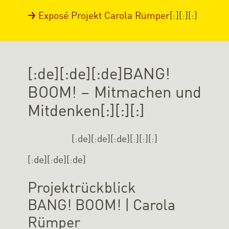
Exposé Projekt Carola Rümper
[:][:][:]
[:de][:de][:de]BANG!
BOOM! – Mitmachen und
Mitdenken[:][:][:]
[:de][:de][:de]
[:][:][:]
[:de][:de][:de]
Projektrückblick
BANG! BOOM! | Carola
Rümper