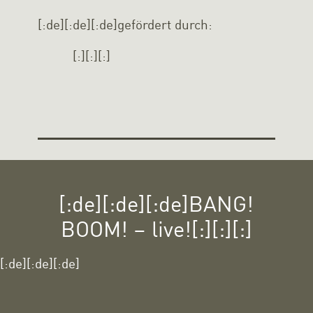
[:de][:de][:de]gefördert durch:
[:][:][:]
[:de][:de][:de]BANG!
BOOM! – live![:][:][:]
[:de][:de][:de]