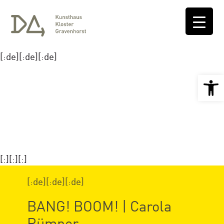
[:de][:de][:de]
Open 
[:][:][:]
[:de][:de][:de]
BANG! BOOM! | Carola
Rümper