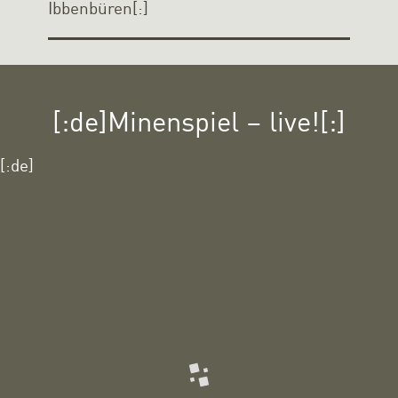
Ibbenbüren[:]
[:de]Minenspiel – live![:]
[:de]