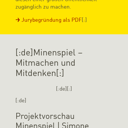
zugänglich zu machen.
Jurybegründung als PDF
[:]
[:de]Minenspiel –
Mitmachen und
Mitdenken[:]
[:de]
[:]
[:de]
Projektvorschau
Minenspiel | Simone