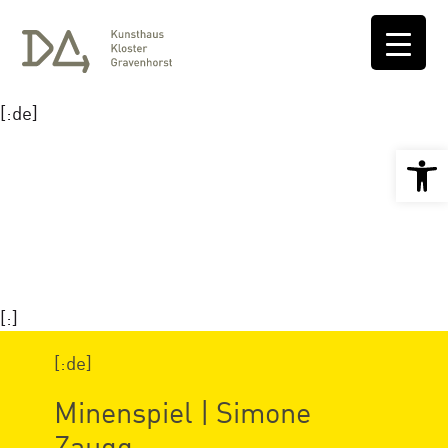
[:de]
Open 
[:]
[:de]
Minenspiel | Simone
Zaugg