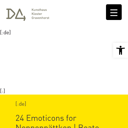
[:de]
Open 
[:]
[:de]
24 Emoticons for
Nonnenpättken | Beate