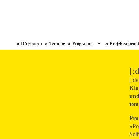
DA goes on
Termine
Programm
Projektstipend
[:
[:de
Klo
und
tem
Pro
»Po
Sel