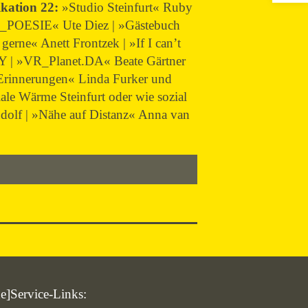
kation 22:
»Studio Steinfurt« Ruby
_POESIE« Ute Diez | »Gästebuch
erne« Anett Frontzek | »If I can’t
MY | »VR_Planet.DA« Beate Gärtner
 Erinnerungen« Linda Furker und
e Wärme Steinfurt oder wie sozial
dolf | »Nähe auf Distanz« Anna van
de]Service-Links: