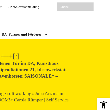
kt
Newsletteranmeldung
DA, Partner und Förderer
 +++[:]
ffenen Tür im DA, Kunsthaus
ipendiatinnen 21, Ideenwerkstatt
ravenhorster SAISONALE* –
g / soft working« Julia Arztmann |
Open 
OM!« Carola Rümper | Self Service