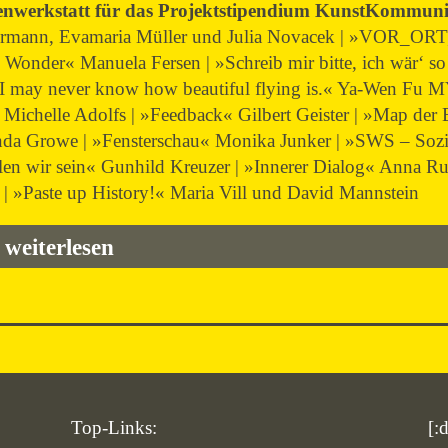
enwerkstatt für das Projektstipendium KunstKommuni
rmann, Evamaria Müller und Julia Novacek | »VOR_ORT
Wonder« Manuela Fersen | »Schreib mir bitte, ich wär‘ so g
, I may never know how beautiful flying is.« Ya-Wen Fu 
 Michelle Adolfs | »Feedback« Gilbert Geister | »Map der
da Growe | »Fensterschau« Monika Junker | »SWS – Sozial
len wir sein« Gunhild Kreuzer | »Innerer Dialog« Anna Ru
 | »Paste up History!« Maria Vill und David Mannstein
weiterlesen
Top-Links:
[: