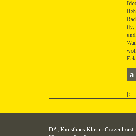
Ide
Beh
Bad 
fly
und
Wan
wol
Eck
[:]
DA, Kunsthaus Kloster Gravenhorst