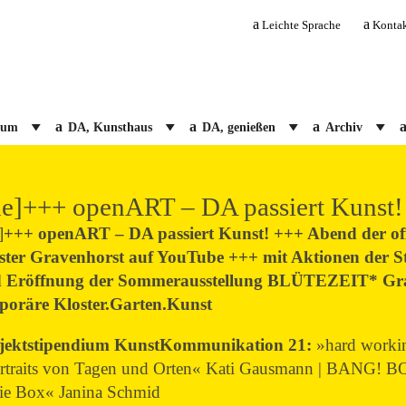
Leichte Sprache
Konta
ium
DA, Kunsthaus
DA, genießen
Archiv
de]+++ openART – DA passiert Kunst!
]
+++ openART – DA passiert Kunst! +++ Abend der o
ster Gravenhorst auf YouTube +++ mit Aktionen der St
 Eröffnung der Sommerausstellung BLÜTEZEIT* G
poräre Kloster.Garten.Kunst
jektstipendium KunstKommunikation 21:
»hard workin
rtraits von Tagen und Orten« Kati Gausmann | BANG! BO
fie Box« Janina Schmid