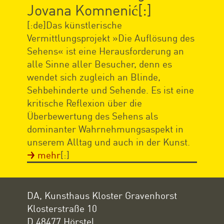
Jovana Komnenić[:]
[:de]Das künstlerische
Vermittlungsprojekt »Die Auflösung des
Sehens« ist eine Herausforderung an
alle Sinne aller Besucher, denn es
wendet sich zugleich an Blinde,
Sehbehinderte und Sehende. Es ist eine
kritische Reflexion über die
Überbewertung des Sehens als
dominanter Wahrnehmungsaspekt in
unserem Alltag und auch in der Kunst.
mehr
[:]
DA, Kunsthaus Kloster Gravenhorst
Klosterstraße 10
D 48477 Hörstel