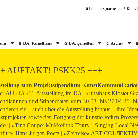
Leichte Sprache
Konta
ium
DA, Kunsthaus
DA, genießen
Archiv
++ AUFTAKT! PSKK25 +++
stellung zum Projektstipendium KunstKommunikatio
der AUFTAKT! Ausstellung im DA, Kunsthaus Kloster Grave
endiatinnen und Stipendiaten vom 30.03. bis 27.04.25 bish
entieren sie – auch über die Ausstellung hinaus – ihre Idee
stprojekten sowie den Fortgang der künstlerischen Proze
der | »Tina Coupé: Mukkefunk Tours – Singing Local New
infurt« Hans-Jürgen Poëtz | »Zeitreise« ART COL
Л
EKTIV 