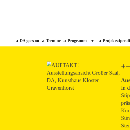
DA goes on
Termine
Programm
Projektstipend
+
Aus
In 
Stip
präs
Kun
Sün
Ste