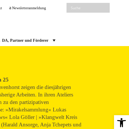
kt
Newsletteranmeldung
DA, Partner und Förderer
n 25
nhorst zeigen die diesjährigen
erige Arbeiten. In ihren Ateliers
n zu den partizipativen
sse: »Mirakelsammlung« Lukas
Open 
s« Lola Göller | »Klangwelt Kreis
(Harald Ansorge, Anja Tchepets und