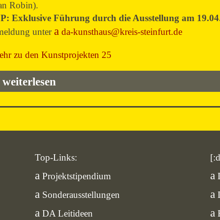
an Robin).
P: Exklusive Führung durch die Ausstellung am 19.04.
eldung unter
da-kunsthaus@kreis-steinfurt.de
ehr zu den Kunstprojekten 25
weiterlesen
Top-Links:
[:
Projektstipendium
Sonderausstellungen
DA Leitideen