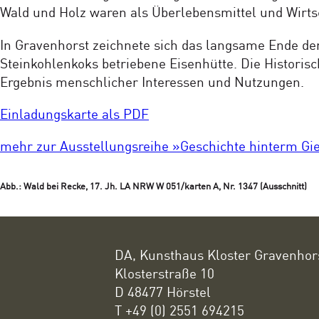
Wald und Holz waren als Überlebensmittel und Wirt
In Gravenhorst zeichnete sich das langsame Ende de
Steinkohlenkoks betriebene Eisenhütte. Die Historis
Ergebnis menschlicher Interessen und Nutzungen.
Einladungskarte als PDF
mehr zur Ausstellungsreihe »Geschichte hinterm Gi
Abb.: Wald bei Recke, 17. Jh. LA NRW W 051/karten A, Nr. 1347 (Ausschnitt)
DA, Kunsthaus Kloster Gravenhor
Klosterstraße 10
D 48477 Hörstel
T +49 (0) 2551 694215