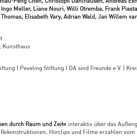
Shiau-Peng Chen, Christoph Dahlhausen, Andreas Exn
g, Ingo Meller, Liane Nouri, Willi Otremba, Frank Pias
id Thomas, Elisabeth Vary, Adrian Wald, Jan Willem 
t
A, Kunsthaus
ftung | Peveling Stiftung | DA sind Freunde e.V. | Kre
sen durch Raum und Zeit«
interaktiv über das Außen
-Rekonstruktionen, Hörclips und Filme erzählen vom