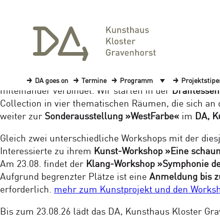
SAVE THE DATES!
+++ Die Sommer-Highlights im DA 
Alle Ausstellungen, Führungen und Veranstaltungen 
Jetzt schnell sein: Noch wenige Plätze frei!
Erleben 
DA goes on
Termine
Programm
Projektstip
miteinander verbindet. Wir starten in der
Draiflessen
Collection in vier thematischen Räumen, die sich a
weiter zur
Sonderausstellung »WestFarbe«
im
DA, K
Gleich zwei unterschiedliche Workshops mit der dies
Interessierte zu ihrem
Kunst-Workshop »Eine schaum
Am 23.08. findet der
Klang-Workshop »Symphonie d
Aufgrund begrenzter Plätze ist eine
Anmeldung bis z
erforderlich.
mehr zum Kunstprojekt und den Works
Bis zum 23.08.26 lädt das DA, Kunsthaus Kloster Gr