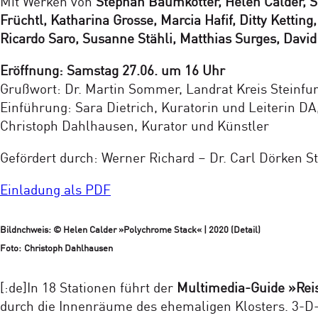
Mit Werken von
Stephan Baumkötter, Helen Calder, 
Früchtl, Katharina Grosse, Marcia Hafif, Ditty Kettin
Ricardo Saro, Susanne Stähli, Matthias Surges, Dav
Eröffnung: Samstag 27.06. um 16 Uhr
Grußwort: Dr. Martin Sommer, Landrat Kreis Steinfur
Einführung: Sara Dietrich, Kuratorin und Leiterin D
Christoph Dahlhausen, Kurator und Künstler
Gefördert durch: Werner Richard – Dr. Carl Dörken Sti
Einladung als PDF
Bildnchweis: © Helen Calder »Polychrome Stack« | 2020 (Detail)
Foto: Christoph Dahlhausen
[:de]In 18 Stationen führt der
Multimedia-Guide »Rei
durch die Innenräume des ehemaligen Klosters. 3-D