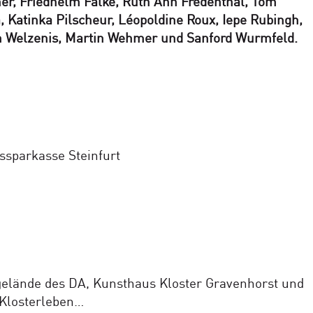
er, Friedhelm Falke, Ruth Ann Fredenthal, Tom
ta, Katinka Pilscheur, Léopoldine Roux, Iepe Rubingh,
van Welzenis, Martin Wehmer und Sanford Wurmfeld.
issparkasse Steinfurt
gelände des DA, Kunsthaus Kloster Gravenhorst und
 Klosterleben…