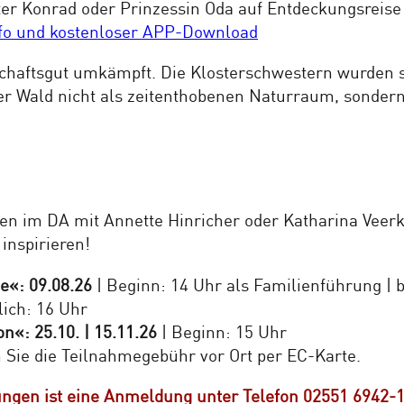
Ritter Konrad oder Prinzessin Oda auf Entdeckungsre
fo und kostenloser APP-Download
chaftsgut umkämpft. Die Klosterschwestern wurden s
ter Wald nicht als zeitenthobenen Naturraum, sonder
en im DA mit Annette Hinricher oder Katharina Veerk
 inspirieren!
e«: 09.08.26
| Beginn: 14 Uhr als Familienführung | 
lich: 16 Uhr
n«: 25.10. | 15.11.26
| Beginn: 15 Uhr
n Sie die Teilnahmegebühr vor Ort per EC-Karte.
gen ist eine Anmeldung unter Telefon 02551 6942-15 b