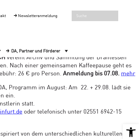
takt
Newsletteranmeldung
ck!
ttag, der zwei faszinierende Ausstellungsorte
DA, Partner und Förderer
CH
vereint Archiv und Sammlung der Draiflessen
ieren. Nach einer gemeinsamen Kaffeepause geht es
ebühr: 26 € pro Person.
Anmeldung bis 07.08.
mehr
 DA, Programm im August: Am 22. + 29.08. lädt sie
n ein.
stlerin statt.
infurt.de
oder telefonisch unter 02551 6942-15
Open 
piriert von dem unterschiedlichen kulturellen